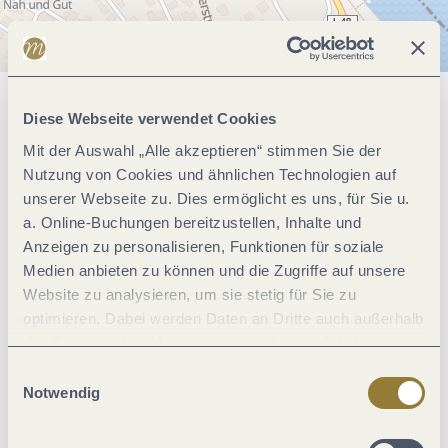
Allgemeine Informationen
Diese Webseite verwendet Cookies
Mit der Auswahl „Alle akzeptieren“ stimmen Sie der
Nutzung von Cookies und ähnlichen Technologien auf
Einrichtungen Betrieb
unserer Webseite zu. Dies ermöglicht es uns, für Sie u.
a. Online-Buchungen bereitzustellen, Inhalte und
Anzeigen zu personalisieren, Funktionen für soziale
Zahlungsarten
Medien anbieten zu können und die Zugriffe auf unsere
Website zu analysieren, um sie stetig für Sie zu
Ausstattung Zimmer/Appartement
optimieren. Dabei werden Daten an Dritte auch außerhalb
der Europäischen Union weitergegeben und dort
verarbeitet. Diese Einwilligung ist freiwillig und kann
Einwilligungsauswahl
Eignung
jederzeit widerrufen werden. Mit der Auswahl "Alle
Notwendig
ablehnen" kann es zu Beeinträchtigungen in der Nutzung
Wein und Kulinarik
unserer Webseite kommen.