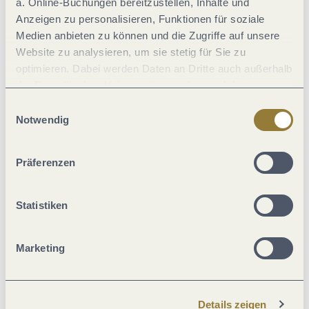
a. Online-Buchungen bereitzustellen, Inhalte und
Allgemeine Informationen
Anzeigen zu personalisieren, Funktionen für soziale
Medien anbieten zu können und die Zugriffe auf unsere
Website zu analysieren, um sie stetig für Sie zu
Klassifikationen
optimieren. Dabei werden Daten an Dritte auch außerhalb
der Europäischen Union weitergegeben und dort
Sonstiges
verarbeitet. Diese Einwilligung ist freiwillig und kann
Einwilligungsauswahl
jederzeit widerrufen werden. Mit der Auswahl "Alle
Notwendig
ablehnen" kann es zu Beeinträchtigungen in der Nutzung
Eignung
unserer Webseite kommen.
Präferenzen
Einrichtungen Betrieb
Statistiken
Fremdsprachen
Marketing
Lage
Details zeigen