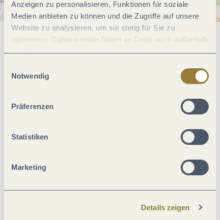
Anzeigen zu personalisieren, Funktionen für soziale
Medien anbieten zu können und die Zugriffe auf unsere
Website zu analysieren, um sie stetig für Sie zu
optimieren. Dabei werden Daten an Dritte auch außerhalb
Allgemeine Informationen
der Europäischen Union weitergegeben und dort
verarbeitet. Diese Einwilligung ist freiwillig und kann
Einwilligungsauswahl
jederzeit widerrufen werden. Mit der Auswahl "Alle
Notwendig
Eignung
ablehnen" kann es zu Beeinträchtigungen in der Nutzung
unserer Webseite kommen.
Präferenzen
Ausstattung Zimmer/Appartement
Statistiken
Betten & Zimmer
Marketing
Fremdsprachen
Einrichtungen Betrieb
Details zeigen