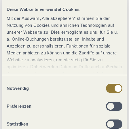
Allgemeine Informationen
Diese Webseite verwendet Cookies
Mit der Auswahl „Alle akzeptieren“ stimmen Sie der
Ausstattung Zimmer/Appartement
Nutzung von Cookies und ähnlichen Technologien auf
unserer Webseite zu. Dies ermöglicht es uns, für Sie u.
a. Online-Buchungen bereitzustellen, Inhalte und
Eignung
Anzeigen zu personalisieren, Funktionen für soziale
Medien anbieten zu können und die Zugriffe auf unsere
Einrichtungen Betrieb
Website zu analysieren, um sie stetig für Sie zu
optimieren. Dabei werden Daten an Dritte auch außerhalb
der Europäischen Union weitergegeben und dort
Fremdsprachen
verarbeitet. Diese Einwilligung ist freiwillig und kann
Einwilligungsauswahl
jederzeit widerrufen werden. Mit der Auswahl "Alle
Notwendig
Lage
ablehnen" kann es zu Beeinträchtigungen in der Nutzung
unserer Webseite kommen.
Präferenzen
Weitere Infos
Statistiken