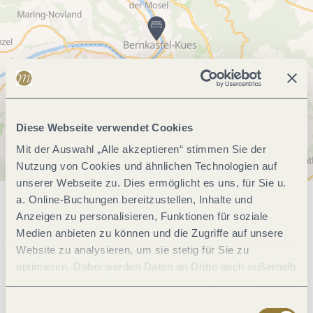
Diese Webseite verwendet Cookies
Mit der Auswahl „Alle akzeptieren“ stimmen Sie der
Nutzung von Cookies und ähnlichen Technologien auf
unserer Webseite zu. Dies ermöglicht es uns, für Sie u.
a. Online-Buchungen bereitzustellen, Inhalte und
Allgemeine Informationen
Anzeigen zu personalisieren, Funktionen für soziale
Medien anbieten zu können und die Zugriffe auf unsere
Website zu analysieren, um sie stetig für Sie zu
optimieren. Dabei werden Daten an Dritte auch außerhalb
Fremdsprachen
der Europäischen Union weitergegeben und dort
verarbeitet. Diese Einwilligung ist freiwillig und kann
Einwilligungsauswahl
Einrichtungen Betrieb