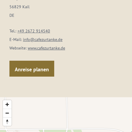
56829 Kail
DE
Tel.:
+49 2672 914540
E-Mail:
info@cafezurtanke.de
Webseite:
www.cafezurtanke.de
Anreise planen