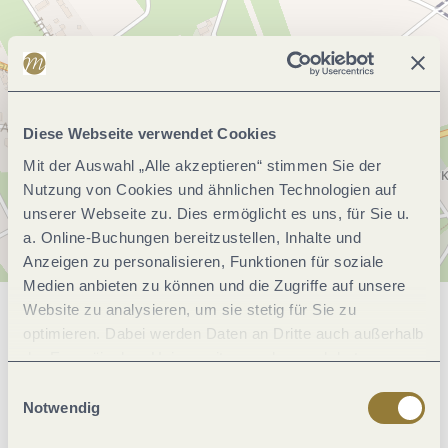
Diese Webseite verwendet Cookies
Mit der Auswahl „Alle akzeptieren“ stimmen Sie der
Nutzung von Cookies und ähnlichen Technologien auf
unserer Webseite zu. Dies ermöglicht es uns, für Sie u.
a. Online-Buchungen bereitzustellen, Inhalte und
Anzeigen zu personalisieren, Funktionen für soziale
Medien anbieten zu können und die Zugriffe auf unsere
Website zu analysieren, um sie stetig für Sie zu
Allgemeine Informationen
optimieren. Dabei werden Daten an Dritte auch außerhalb
der Europäischen Union weitergegeben und dort
verarbeitet. Diese Einwilligung ist freiwillig und kann
Einwilligungsauswahl
jederzeit widerrufen werden. Mit der Auswahl "Alle
Eignung
Notwendig
ablehnen" kann es zu Beeinträchtigungen in der Nutzung