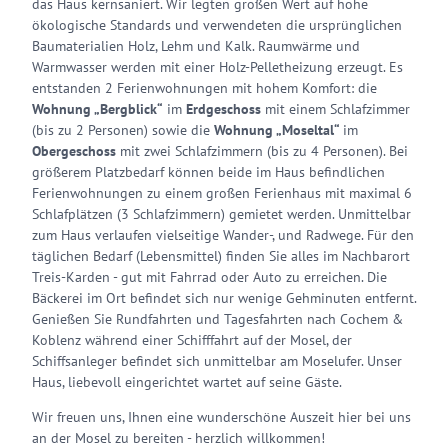
das Haus kernsaniert. Wir legten großen Wert auf hohe
ökologische Standards und verwendeten die ursprünglichen
Baumaterialien Holz, Lehm und Kalk. Raumwärme und
Warmwasser werden mit einer Holz-Pelletheizung erzeugt. Es
entstanden 2 Ferienwohnungen mit hohem Komfort: die
Wohnung „Bergblick“
im
Erdgeschoss
mit einem Schlafzimmer
(bis zu 2 Personen) sowie die
Wohnung „Moseltal“
im
Obergeschoss
mit zwei Schlafzimmern (bis zu 4 Personen). Bei
größerem Platzbedarf können beide im Haus befindlichen
Ferienwohnungen zu einem großen Ferienhaus mit maximal 6
Schlafplätzen (3 Schlafzimmern) gemietet werden. Unmittelbar
zum Haus verlaufen vielseitige Wander-, und Radwege. Für den
täglichen Bedarf (Lebensmittel) finden Sie alles im Nachbarort
Treis-Karden - gut mit Fahrrad oder Auto zu erreichen. Die
Bäckerei im Ort befindet sich nur wenige Gehminuten entfernt.
Genießen Sie Rundfahrten und Tagesfahrten nach Cochem &
Koblenz während einer Schifffahrt auf der Mosel, der
Schiffsanleger befindet sich unmittelbar am Moselufer. Unser
Haus, liebevoll eingerichtet wartet auf seine Gäste.
Wir freuen uns, Ihnen eine wunderschöne Auszeit hier bei uns
an der Mosel zu bereiten - herzlich willkommen!