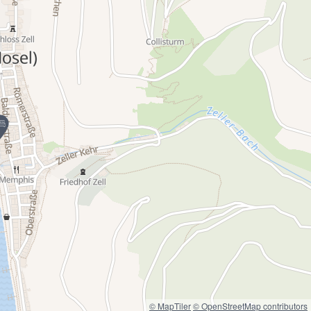
© MapTiler
© OpenStreetMap contributors