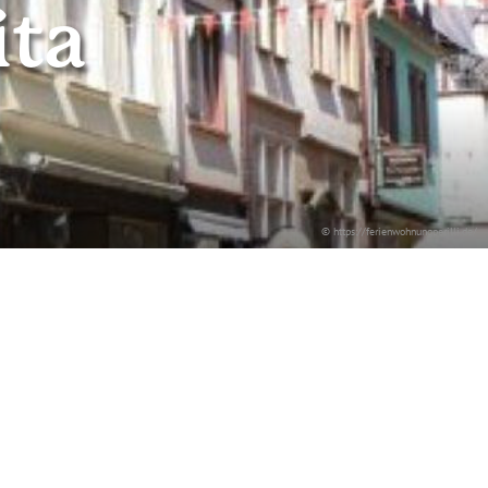
ita
© https://ferienwohnungperilli.de/