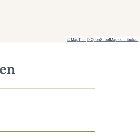
© MapTiler
© OpenStreetMap contributors
nen