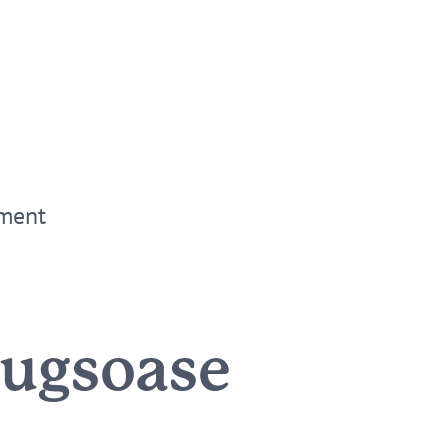
ment
zugsoase