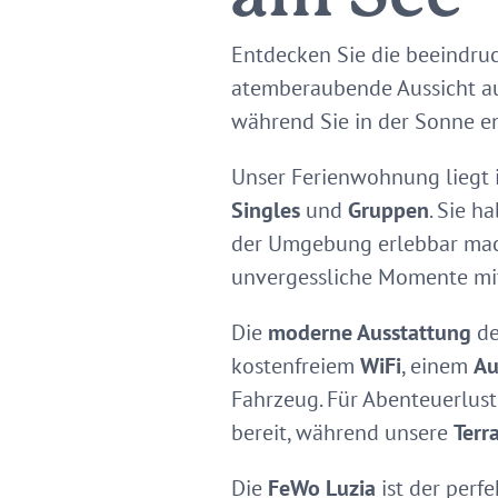
Entdecken Sie die beeindr
atemberaubende Aussicht auf
während Sie in der Sonne e
Unser Ferienwohnung liegt 
Singles
und
Gruppen
. Sie h
der Umgebung erlebbar mach
unvergessliche Momente mit
Die
moderne Ausstattung
de
kostenfreiem
WiFi
, einem
Au
Fahrzeug. Für Abenteuerlus
bereit, während unsere
Terr
Die
FeWo Luzia
ist der perf