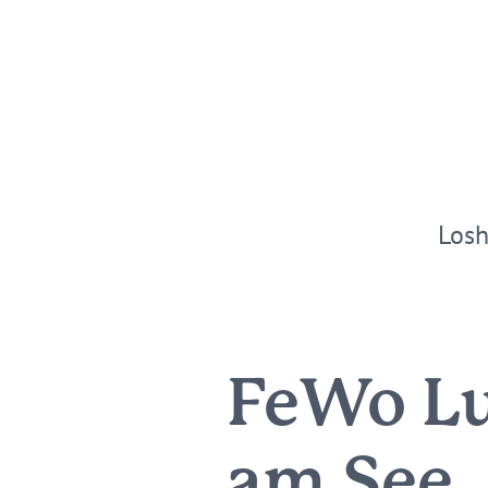
Los
FeWo Lu
am See