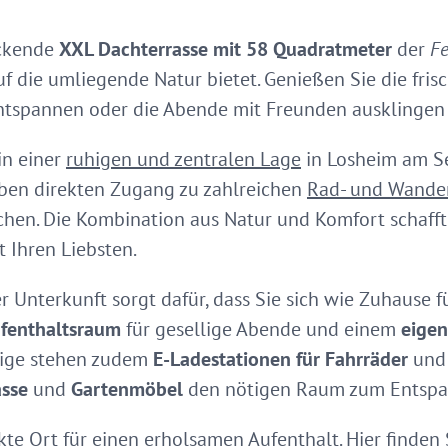
uckende
XXL Dachterrasse
mit 58 Quadratmeter
der
F
 die umliegende Natur bietet. Genießen Sie die frisch
ntspannen oder die Abende mit Freunden ausklingen 
in einer
ruhigen und zentralen Lage
in Losheim am Se
aben direkten Zugang zu zahlreichen
Rad- und Wand
en. Die Kombination aus Natur und Komfort schafft 
 Ihren Liebsten.
r Unterkunft sorgt dafür, dass Sie sich wie Zuhause fü
fenthaltsraum
für gesellige Abende und einem
eigen
tige stehen zudem
E-Ladestationen für Fahrräder
un
asse
und
Gartenmöbel
den nötigen Raum zum Entspa
ekte Ort für einen erholsamen Aufenthalt. Hier finden