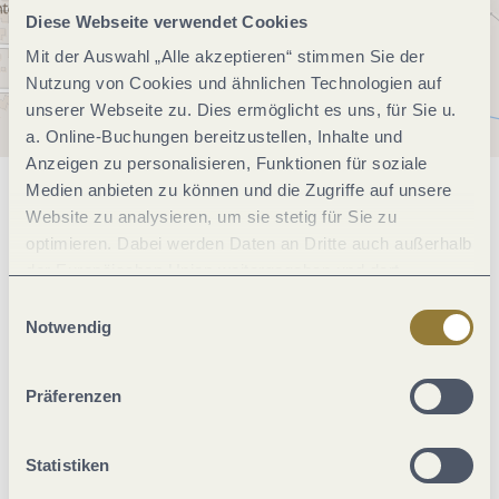
Diese Webseite verwendet Cookies
Mit der Auswahl „Alle akzeptieren“ stimmen Sie der
Nutzung von Cookies und ähnlichen Technologien auf
unserer Webseite zu. Dies ermöglicht es uns, für Sie u.
a. Online-Buchungen bereitzustellen, Inhalte und
Anzeigen zu personalisieren, Funktionen für soziale
Medien anbieten zu können und die Zugriffe auf unsere
Allgemeine Informationen
Website zu analysieren, um sie stetig für Sie zu
optimieren. Dabei werden Daten an Dritte auch außerhalb
der Europäischen Union weitergegeben und dort
Sicherheitsmaßnahmen
verarbeitet. Diese Einwilligung ist freiwillig und kann
Einwilligungsauswahl
jederzeit widerrufen werden. Mit der Auswahl "Alle
Notwendig
ablehnen" kann es zu Beeinträchtigungen in der Nutzung
Einrichtungen Betrieb
unserer Webseite kommen.
Präferenzen
Ausstattung Zimmer/Appartement
Statistiken