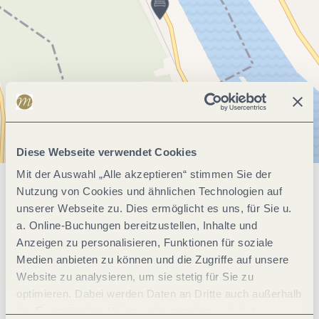
Diese Webseite verwendet Cookies
Mit der Auswahl „Alle akzeptieren“ stimmen Sie der
Nutzung von Cookies und ähnlichen Technologien auf
Allgemeine Informationen
unserer Webseite zu. Dies ermöglicht es uns, für Sie u.
a. Online-Buchungen bereitzustellen, Inhalte und
Anzeigen zu personalisieren, Funktionen für soziale
Einrichtungen Betrieb
Medien anbieten zu können und die Zugriffe auf unsere
Website zu analysieren, um sie stetig für Sie zu
optimieren. Dabei werden Daten an Dritte auch außerhalb
Ausstattung Zimmer/Appartement
der Europäischen Union weitergegeben und dort