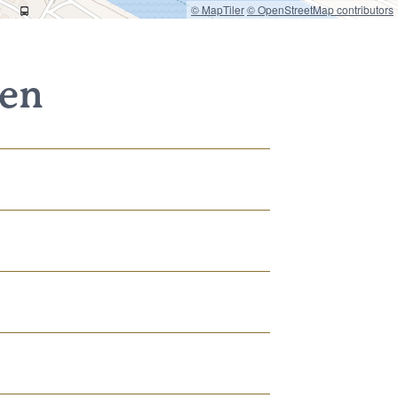
© MapTiler
© OpenStreetMap contributors
nen