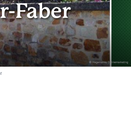
r-Faber
© Hegemanns Onlinemarketing
r