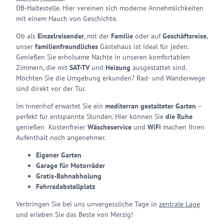
DB-Haltestelle. Hier vereinen sich moderne Annehmlichkeiten
mit einem Hauch von Geschichte.
Ob als
Einzelreisender
, mit der
Familie
oder auf
Geschäftsreise
,
unser
familienfreundliches
Gästehaus ist ideal für jeden.
Genießen Sie erholsame Nächte in unseren komfortablen
Zimmern, die mit
SAT-TV
und
Heizung
ausgestattet sind.
Möchten Sie die Umgebung erkunden? Rad- und Wanderwege
sind direkt vor der Tür.
Im Innenhof erwartet Sie ein
mediterran gestalteter Garten
–
perfekt für entspannte Stunden. Hier können Sie
die Ruhe
genießen Kostenfreier
Wäscheservice
und
WiFi
machen Ihren
Aufenthalt noch angenehmer.
Eigener Garten
Garage für Motorräder
Gratis-Bahnabholung
Fahrradabstellplatz
Verbringen Sie bei uns unvergessliche Tage in
zentrale Lage
und erleben Sie das Beste von Merzig!