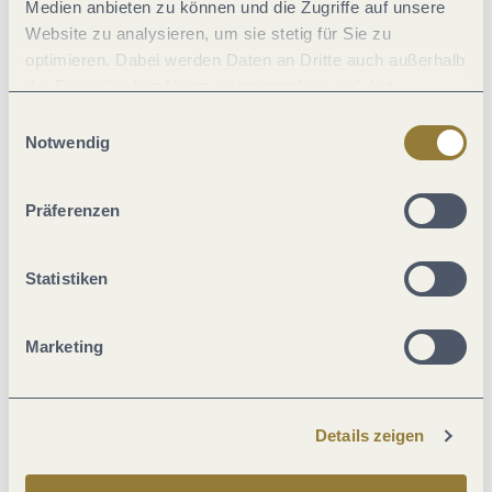
Medien anbieten zu können und die Zugriffe auf unsere
Website zu analysieren, um sie stetig für Sie zu
Familie
optimieren. Dabei werden Daten an Dritte auch außerhalb
der Europäischen Union weitergegeben und dort
Lage
verarbeitet. Diese Einwilligung ist freiwillig und kann
Einwilligungsauswahl
jederzeit widerrufen werden. Mit der Auswahl "Alle
Notwendig
ablehnen" kann es zu Beeinträchtigungen in der Nutzung
Einrichtungen Betrieb
unserer Webseite kommen.
Präferenzen
Ausstattung Zimmer/Appartement
Statistiken
Eignung
Marketing
Fremdsprachen
Details zeigen
Zahlungsarten