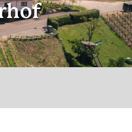
rhof
© New Medialabs