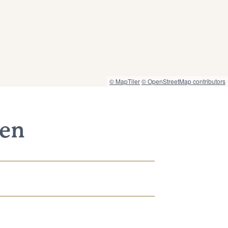
© MapTiler
© OpenStreetMap contributors
nen