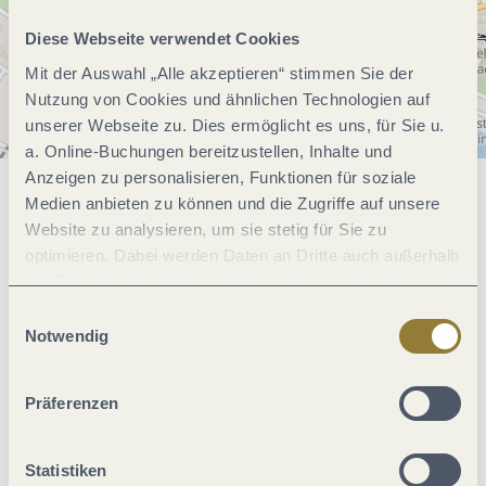
Diese Webseite verwendet Cookies
Mit der Auswahl „Alle akzeptieren“ stimmen Sie der
Nutzung von Cookies und ähnlichen Technologien auf
unserer Webseite zu. Dies ermöglicht es uns, für Sie u.
a. Online-Buchungen bereitzustellen, Inhalte und
Anzeigen zu personalisieren, Funktionen für soziale
Medien anbieten zu können und die Zugriffe auf unsere
Allgemeine Informationen
Website zu analysieren, um sie stetig für Sie zu
optimieren. Dabei werden Daten an Dritte auch außerhalb
der Europäischen Union weitergegeben und dort
Einrichtungen Betrieb
verarbeitet. Diese Einwilligung ist freiwillig und kann
Einwilligungsauswahl
jederzeit widerrufen werden. Mit der Auswahl "Alle
Notwendig
Eignung
ablehnen" kann es zu Beeinträchtigungen in der Nutzung
unserer Webseite kommen.
Präferenzen
Weitere Infos
Statistiken