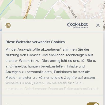
Allgemeine Informationen
Diese Webseite verwendet Cookies
Mit der Auswahl „Alle akzeptieren“ stimmen Sie der
Nutzung von Cookies und ähnlichen Technologien auf
Eignung
unserer Webseite zu. Dies ermöglicht es uns, für Sie u.
a. Online-Buchungen bereitzustellen, Inhalte und
Anzeigen zu personalisieren, Funktionen für soziale
Einrichtungen Betrieb
Medien anbieten zu können und die Zugriffe auf unsere
Website zu analysieren, um sie stetig für Sie zu
Lage
optimieren. Dabei werden Daten an Dritte auch außerhalb
der Europäischen Union weitergegeben und dort
verarbeitet. Diese Einwilligung ist freiwillig und kann
Einwilligungsauswahl
Sonstiges