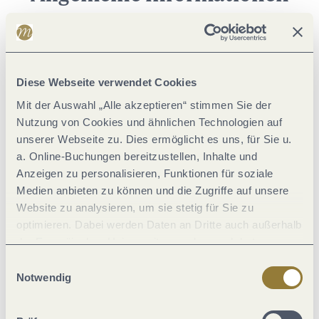
Verpflegung
Diese Webseite verwendet Cookies
Einrichtungen Betrieb
Mit der Auswahl „Alle akzeptieren“ stimmen Sie der
Nutzung von Cookies und ähnlichen Technologien auf
Ausstattung Zimmer/Appartement
unserer Webseite zu. Dies ermöglicht es uns, für Sie u.
a. Online-Buchungen bereitzustellen, Inhalte und
Anzeigen zu personalisieren, Funktionen für soziale
Fremdsprachen
Medien anbieten zu können und die Zugriffe auf unsere
Website zu analysieren, um sie stetig für Sie zu
Tagung / Kongress
optimieren. Dabei werden Daten an Dritte auch außerhalb
der Europäischen Union weitergegeben und dort
verarbeitet. Diese Einwilligung ist freiwillig und kann
Einwilligungsauswahl
Lage
jederzeit widerrufen werden. Mit der Auswahl "Alle
Notwendig
ablehnen" kann es zu Beeinträchtigungen in der Nutzung
Eignung
unserer Webseite kommen.