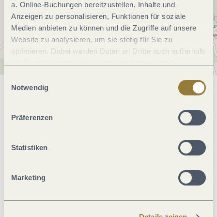
a. Online-Buchungen bereitzustellen, Inhalte und
Anzeigen zu personalisieren, Funktionen für soziale
Medien anbieten zu können und die Zugriffe auf unsere
Website zu analysieren, um sie stetig für Sie zu
optimieren. Dabei werden Daten an Dritte auch außerhalb
der Europäischen Union weitergegeben und dort
verarbeitet. Diese Einwilligung ist freiwillig und kann
Einwilligungsauswahl
jederzeit widerrufen werden. Mit der Auswahl "Alle
Notwendig
Allgemeine Informationen
ablehnen" kann es zu Beeinträchtigungen in der Nutzung
unserer Webseite kommen.
Präferenzen
Ausstattung Zimmer/Appartement
Statistiken
Zahlungsarten
Marketing
Einrichtungen Betrieb
Details zeigen