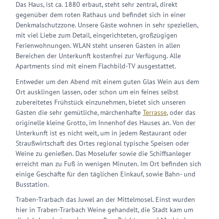
Das Haus, ist ca. 1880 erbaut, steht sehr zentral, direkt
gegenüber dem roten Rathaus und befindet sich in einer
Denkmalschutzzone. Unsere Gäste wohnen in sehr speziellen,
mit viel Liebe zum Detail, eingerichteten, großzügigen
Ferienwohnungen. WLAN steht unseren Gästen in allen
Bereichen der Unterkunft kostenfrei zur Verfügung. Alle
Apartments sind mit einem Flachbild-TV ausgestattet.
Entweder um den Abend mit einem guten Glas Wein aus dem
Ort ausklingen lassen, oder schon um ein feines selbst
zubereitetes Frühstück einzunehmen, bietet sich unseren
Gästen die sehr gemütliche, märchenhafte
Terrasse
, oder das
originelle kleine Grotto, im Innenhof des Hauses an. Von der
Unterkunft ist es nicht weit, um in jedem Restaurant oder
Straußwirtschaft des Ortes regional typische Speisen oder
Weine zu genießen. Das Moselufer sowie die Schiffsanleger
erreicht man zu Fuß in wenigen Minuten. Im Ort befinden sich
einige Geschäfte für den täglichen Einkauf, sowie Bahn- und
Busstation.
Traben-Trarbach das Juwel an der Mittelmosel. Einst wurden
hier in Traben-Trarbach Weine gehandelt, die Stadt kam um