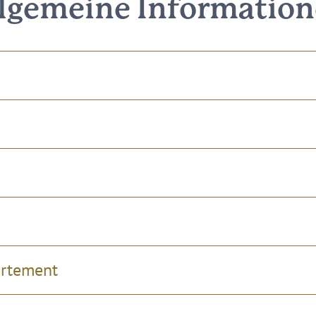
lgemeine Informatio
artement