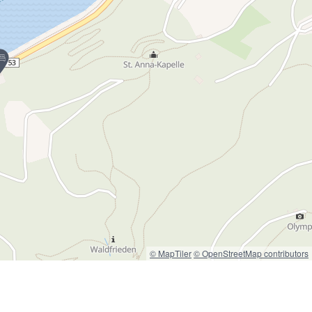
© MapTiler
© OpenStreetMap contributors