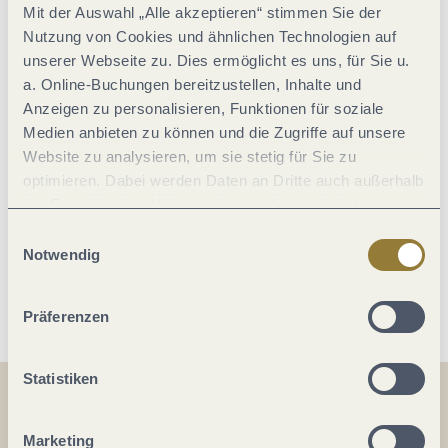
Mit der Auswahl „Alle akzeptieren“ stimmen Sie der
Nutzung von Cookies und ähnlichen Technologien auf
Einrichtungen Betrieb
unserer Webseite zu. Dies ermöglicht es uns, für Sie u.
a. Online-Buchungen bereitzustellen, Inhalte und
Eignung
Anzeigen zu personalisieren, Funktionen für soziale
Medien anbieten zu können und die Zugriffe auf unsere
Website zu analysieren, um sie stetig für Sie zu
Ausstattung Zimmer/Appartement
optimieren. Dabei werden Daten an Dritte auch außerhalb
der Europäischen Union weitergegeben und dort
Einrichtungen Bauernhof
verarbeitet. Diese Einwilligung ist freiwillig und kann
Einwilligungsauswahl
jederzeit widerrufen werden. Mit der Auswahl "Alle
Notwendig
ablehnen" kann es zu Beeinträchtigungen in der Nutzung
Weitere Infos
unserer Webseite kommen.
Präferenzen
Statistiken
Teilen
Teilen
Marketing