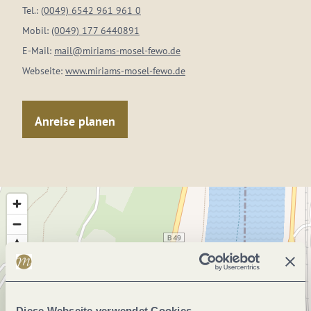
Tel.:
(0049) 6542 961 961 0
Mobil:
(0049) 177 6440891
E-Mail:
mail@miriams-mosel-fewo.de
Webseite:
www.miriams-mosel-fewo.de
Anreise planen
Diese Webseite verwendet Cookies