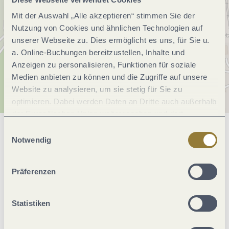
Mit der Auswahl „Alle akzeptieren“ stimmen Sie der
Nutzung von Cookies und ähnlichen Technologien auf
unserer Webseite zu. Dies ermöglicht es uns, für Sie u.
a. Online-Buchungen bereitzustellen, Inhalte und
Anzeigen zu personalisieren, Funktionen für soziale
Medien anbieten zu können und die Zugriffe auf unsere
Website zu analysieren, um sie stetig für Sie zu
optimieren. Dabei werden Daten an Dritte auch außerhalb
der Europäischen Union weitergegeben und dort
verarbeitet. Diese Einwilligung ist freiwillig und kann
Einwilligungsauswahl
Allgemeine Informationen
jederzeit widerrufen werden. Mit der Auswahl "Alle
Notwendig
ablehnen" kann es zu Beeinträchtigungen in der Nutzung
unserer Webseite kommen.
Präferenzen
Eignung
Statistiken
Ausstattung Zimmer/Appartement