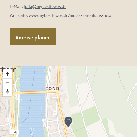
E-Mail:
julia@mybestfewos.de
Webseite:
www.mybestfewos.de/mosel-ferienhaus-rosa
Anreise planen