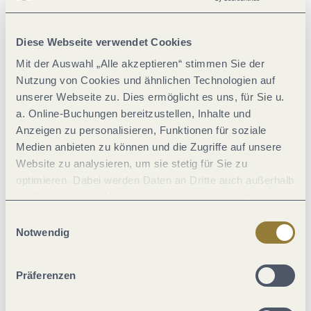
Klassifikationen
Diese Webseite verwendet Cookies
Einrichtungen Betrieb
Mit der Auswahl „Alle akzeptieren“ stimmen Sie der
Nutzung von Cookies und ähnlichen Technologien auf
Zahlungsarten
unserer Webseite zu. Dies ermöglicht es uns, für Sie u.
a. Online-Buchungen bereitzustellen, Inhalte und
Anzeigen zu personalisieren, Funktionen für soziale
Fremdsprachen
Medien anbieten zu können und die Zugriffe auf unsere
Website zu analysieren, um sie stetig für Sie zu
Lage
optimieren. Dabei werden Daten an Dritte auch außerhalb
der Europäischen Union weitergegeben und dort
verarbeitet. Diese Einwilligung ist freiwillig und kann
Einwilligungsauswahl
Ausstattung Zimmer/Appartement
jederzeit widerrufen werden. Mit der Auswahl "Alle
Notwendig
ablehnen" kann es zu Beeinträchtigungen in der Nutzung
Eignung
unserer Webseite kommen.
Präferenzen
Weitere Infos