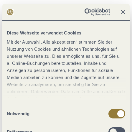
Ausstattung Zimmer/Appartement
Diese Webseite verwendet Cookies
Divers
Mit der Auswahl „Alle akzeptieren“ stimmen Sie der
Nutzung von Cookies und ähnlichen Technologien auf
Eignung
unserer Webseite zu. Dies ermöglicht es uns, für Sie u.
a. Online-Buchungen bereitzustellen, Inhalte und
Anzeigen zu personalisieren, Funktionen für soziale
Lage
Medien anbieten zu können und die Zugriffe auf unsere
Website zu analysieren, um sie stetig für Sie zu
Einrichtungen Betrieb
optimieren. Dabei werden Daten an Dritte auch außerhalb
der Europäischen Union weitergegeben und dort
verarbeitet. Diese Einwilligung ist freiwillig und kann
Zahlungsarten
Einwilligungsauswahl
jederzeit widerrufen werden. Mit der Auswahl "Alle
Notwendig
ablehnen" kann es zu Beeinträchtigungen in der Nutzung
Verpflegung
unserer Webseite kommen.
Präferenzen