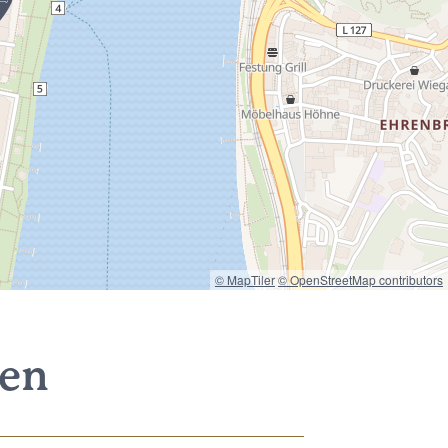
© MapTiler
© OpenStreetMap contributors
nen