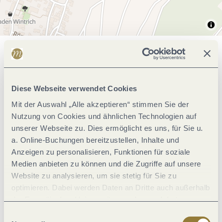
Allgemeine Informationen
Diese Webseite verwendet Cookies
Einrichtungen Betrieb
Mit der Auswahl „Alle akzeptieren“ stimmen Sie der
Nutzung von Cookies und ähnlichen Technologien auf
Eignung
unserer Webseite zu. Dies ermöglicht es uns, für Sie u.
a. Online-Buchungen bereitzustellen, Inhalte und
Anzeigen zu personalisieren, Funktionen für soziale
Verpflegung
Medien anbieten zu können und die Zugriffe auf unsere
Website zu analysieren, um sie stetig für Sie zu
Zahlungsarten
optimieren. Dabei werden Daten an Dritte auch außerhalb
der Europäischen Union weitergegeben und dort
verarbeitet. Diese Einwilligung ist freiwillig und kann
Einwilligungsauswahl
Fremdsprachen