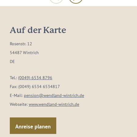
Auf der Karte
Rosenstr. 12
54487 Wintrich
DE
Tel.:
(0049) 6534 8796
Fax:
(0049) 6534 6534817
E-Mail:
pension@wendland-wintrich.de
Webseite:
www.wendland-wintrich.de
Anreise planen