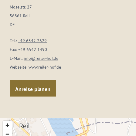
Moselstr. 27
56861 Reil
DE
Tel.:
+49 6542 2629
Fax:
+49 6542 1490
E-Mail:
info@reiler-hof.de
Webseite:
www.reiler-hof.de
Anreise planen