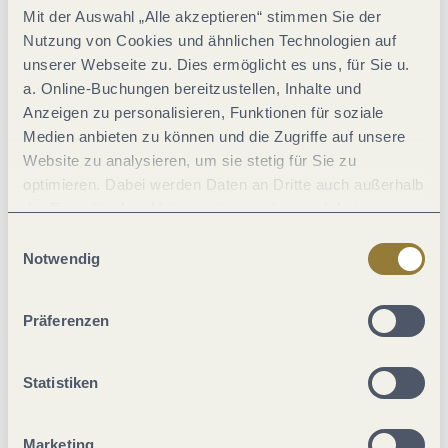
Mit der Auswahl „Alle akzeptieren“ stimmen Sie der
Einrichtungen Betrieb
Nutzung von Cookies und ähnlichen Technologien auf
unserer Webseite zu. Dies ermöglicht es uns, für Sie u.
Verpflegung
a. Online-Buchungen bereitzustellen, Inhalte und
Anzeigen zu personalisieren, Funktionen für soziale
Medien anbieten zu können und die Zugriffe auf unsere
Zahlungsarten
Website zu analysieren, um sie stetig für Sie zu
optimieren. Dabei werden Daten an Dritte auch außerhalb
Eignung
der Europäischen Union weitergegeben und dort
verarbeitet. Diese Einwilligung ist freiwillig und kann
Einwilligungsauswahl
jederzeit widerrufen werden. Mit der Auswahl "Alle
Lage
Notwendig
ablehnen" kann es zu Beeinträchtigungen in der Nutzung
unserer Webseite kommen.
Ausstattung Zimmer/Appartement
Präferenzen
Einrichtungen Camping
Statistiken
Fremdsprachen
Marketing