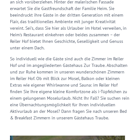
an sich vorüberziehen. Hinter der malerischen Fassade
erwartet Sie die Gastfreundschaft der Familie Heim. Sie
beeindruckt ihre Gäste in der dritten Generation mit einem
Flair, das traditionelles Ambiente mit junger Kreativität
vereint. Sei’s, dass Sie hier als Urlauber im Hotel verweilen, in
Heim's Restaurant einkehren oder beides zusammen – der
Reiler Hof bietet Ihnen Geschichte, Geselligkeit und Genuss
unter einem Dach.
So individuell wie die Gäste sind auch die Zimmer im Reiler
Hof und im angegliederten Gästehaus Zur Traube. Abschalten
und zur Ruhe kommen in unseren wunderschönen Zimmern
im Reiler Hof. Ob mit Blick zur Mosel, Balkon oder kleinen
Extras wie eigener Whirlwanne und Sauna: im Reiler Hof
finden Sie Ihre eigene kleine Komfortzone als i-Tüpfelchen zu
einem gelungenen Moselurlaub. Nicht Ihr Fall? Sie suchen rein
eine Übernachtungsmöglichkeit für Ihren individuellen
Aktivurlaub an der Mosel? Dann fragen Sie nach unseren Bed
& Breakfast Zimmern in unserem Gästehaus Traube.