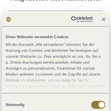
Eignung
Einrichtungen Betrieb
Diese Webseite verwendet Cookies
Mit der Auswahl „Alle akzeptieren“ stimmen Sie der
Tagung / Kongress
Nutzung von Cookies und ähnlichen Technologien auf
unserer Webseite zu. Dies ermöglicht es uns, für Sie u.
Fremdsprachen
a. Online-Buchungen bereitzustellen, Inhalte und
Anzeigen zu personalisieren, Funktionen für soziale
Medien anbieten zu können und die Zugriffe auf unsere
Verpflegung
Website zu analysieren, um sie stetig für Sie zu
optimieren. Dabei werden Daten an Dritte auch außerhalb
Zahlungsarten
der Europäischen Union weitergegeben und dort
verarbeitet. Diese Einwilligung ist freiwillig und kann
Einwilligungsauswahl
jederzeit widerrufen werden. Mit der Auswahl "Alle
Notwendig
Sport / Freizeit
ablehnen" kann es zu Beeinträchtigungen in der Nutzung