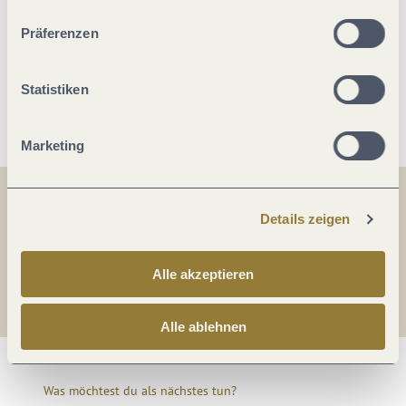
unserer Webseite kommen.
Präferenzen
Lage
Statistiken
Weitere Infos
Marketing
Teilen
Teilen
Details zeigen
Teilen
Alle akzeptieren
Alle ablehnen
Was möchtest du als nächstes tun?