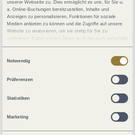
unserer Webseite zu. Dies ermöglicht es uns, für Sie u.
Wellness
a. Online-Buchungen bereitzustellen, Inhalte und
Anzeigen zu personalisieren, Funktionen für soziale
Medien anbieten zu können und die Zugriffe auf unsere
Einrichtungen Betrieb
Website zu analysieren, um sie stetig für Sie zu
optimieren. Dabei werden Daten an Dritte auch außerhalb
Verpflegung
der Europäischen Union weitergegeben und dort
verarbeitet. Diese Einwilligung ist freiwillig und kann
Einwilligungsauswahl
jederzeit widerrufen werden. Mit der Auswahl "Alle
Notwendig
Sport / Freizeit
ablehnen" kann es zu Beeinträchtigungen in der Nutzung
unserer Webseite kommen.
Betriebsart
Präferenzen
Fremdsprachen
Statistiken
Tagung / Kongress
Marketing
Zahlungsarten