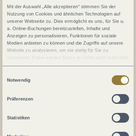
Mit der Auswahl „Alle akzeptieren“ stimmen Sie der
Nutzung von Cookies und ähnlichen Technologien auf
unserer Webseite zu. Dies ermöglicht es uns, für Sie u.
a. Online-Buchungen bereitzustellen, Inhalte und
Anzeigen zu personalisieren, Funktionen für soziale
Medien anbieten zu können und die Zugriffe auf unsere
Website zu analysieren, um sie stetig für Sie zu
optimieren. Dabei werden Daten an Dritte auch außerhalb
der Europäischen Union weitergegeben und dort
verarbeitet. Diese Einwilligung ist freiwillig und kann
Einwilligungsauswahl
jederzeit widerrufen werden. Mit der Auswahl "Alle
Notwendig
ablehnen" kann es zu Beeinträchtigungen in der Nutzung
unserer Webseite kommen.
Präferenzen
Teilen
Teilen
Statistiken
Teilen