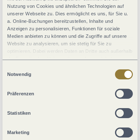
Nutzung von Cookies und ähnlichen Technologien auf
Verpflegung
unserer Webseite zu. Dies ermöglicht es uns, für Sie u.
a. Online-Buchungen bereitzustellen, Inhalte und
Anzeigen zu personalisieren, Funktionen für soziale
Zahlungsarten
Medien anbieten zu können und die Zugriffe auf unsere
Website zu analysieren, um sie stetig für Sie zu
Ausstattung Zimmer/Appartement
optimieren. Dabei werden Daten an Dritte auch außerhalb
der Europäischen Union weitergegeben und dort
verarbeitet. Diese Einwilligung ist freiwillig und kann
Eignung
Einwilligungsauswahl
jederzeit widerrufen werden. Mit der Auswahl "Alle
Notwendig
ablehnen" kann es zu Beeinträchtigungen in der Nutzung
Einrichtungen Betrieb
unserer Webseite kommen.
Präferenzen
Wein und Kulinarik
Statistiken
Leistungsträger-Typ
Marketing