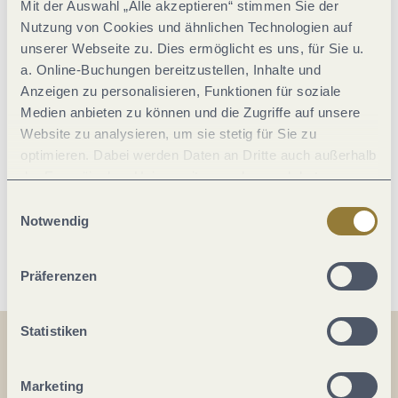
Mit der Auswahl „Alle akzeptieren“ stimmen Sie der
Ausstattung Zimmer/Appartement
Nutzung von Cookies und ähnlichen Technologien auf
unserer Webseite zu. Dies ermöglicht es uns, für Sie u.
a. Online-Buchungen bereitzustellen, Inhalte und
Fremdsprachen
Anzeigen zu personalisieren, Funktionen für soziale
Medien anbieten zu können und die Zugriffe auf unsere
Sport / Freizeit
Website zu analysieren, um sie stetig für Sie zu
optimieren. Dabei werden Daten an Dritte auch außerhalb
der Europäischen Union weitergegeben und dort
Zahlungsarten
verarbeitet. Diese Einwilligung ist freiwillig und kann
Einwilligungsauswahl
jederzeit widerrufen werden. Mit der Auswahl "Alle
Notwendig
Weitere Infos
ablehnen" kann es zu Beeinträchtigungen in der Nutzung
unserer Webseite kommen.
Präferenzen
Statistiken
Teilen
Teilen
Marketing