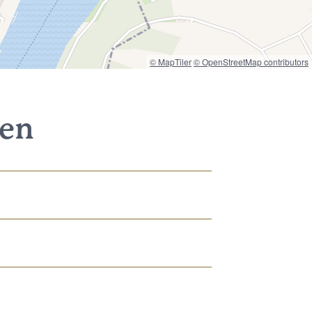
© MapTiler
© OpenStreetMap contributors
nen