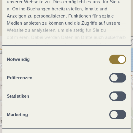
unserer Webseite zu. Dies ermöglicht es uns, für Sie u.
Anreise planen
a. Online-Buchungen bereitzustellen, Inhalte und
Anzeigen zu personalisieren, Funktionen für soziale
Medien anbieten zu können und die Zugriffe auf unsere
Website zu analysieren, um sie stetig für Sie zu
optimieren. Dabei werden Daten an Dritte auch außerhalb
der Europäischen Union weitergegeben und dort
verarbeitet. Diese Einwilligung ist freiwillig und kann
Einwilligungsauswahl
jederzeit widerrufen werden. Mit der Auswahl "Alle
Notwendig
ablehnen" kann es zu Beeinträchtigungen in der Nutzung
unserer Webseite kommen.
Präferenzen
Statistiken
Marketing