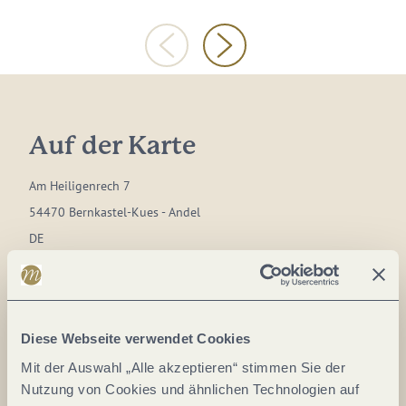
Auf der Karte
Am Heiligenrech 7
54470 Bernkastel-Kues - Andel
DE
Tel.:
+49 170 452 3735
Mobil:
+49 170 777 9103
Diese Webseite verwendet Cookies
E-Mail:
hausverwaltung@elektrokonrath.de
Webseite:
www.konraths-moselchalet.de
Mit der Auswahl „Alle akzeptieren“ stimmen Sie der
Nutzung von Cookies und ähnlichen Technologien auf