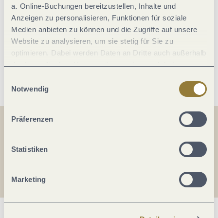
a. Online-Buchungen bereitzustellen, Inhalte und
Ausstattung Zimmer/Appartement
Anzeigen zu personalisieren, Funktionen für soziale
Medien anbieten zu können und die Zugriffe auf unsere
Zimmer Verteilung
Website zu analysieren, um sie stetig für Sie zu
optimieren. Dabei werden Daten an Dritte auch außerhalb
der Europäischen Union weitergegeben und dort
Weitere Infos
verarbeitet. Diese Einwilligung ist freiwillig und kann
Einwilligungsauswahl
jederzeit widerrufen werden. Mit der Auswahl "Alle
Notwendig
ablehnen" kann es zu Beeinträchtigungen in der Nutzung
unserer Webseite kommen.
Präferenzen
Teilen
Teilen
Statistiken
Teilen
Marketing