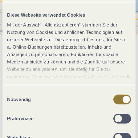
Diese Webseite verwendet Cookies
Mit der Auswahl „Alle akzeptieren“ stimmen Sie der
Nutzung von Cookies und ähnlichen Technologien auf
unserer Webseite zu. Dies ermöglicht es uns, für Sie u.
a. Online-Buchungen bereitzustellen, Inhalte und
Allgemeine Informationen
Anzeigen zu personalisieren, Funktionen für soziale
Medien anbieten zu können und die Zugriffe auf unsere
Website zu analysieren, um sie stetig für Sie zu
Eignung
optimieren. Dabei werden Daten an Dritte auch außerhalb
der Europäischen Union weitergegeben und dort
verarbeitet. Diese Einwilligung ist freiwillig und kann
Einrichtungen Betrieb
Einwilligungsauswahl
jederzeit widerrufen werden. Mit der Auswahl "Alle
Notwendig
ablehnen" kann es zu Beeinträchtigungen in der Nutzung
Ausstattung Zimmer/Appartement
unserer Webseite kommen.
Präferenzen
Weitere Infos
Statistiken