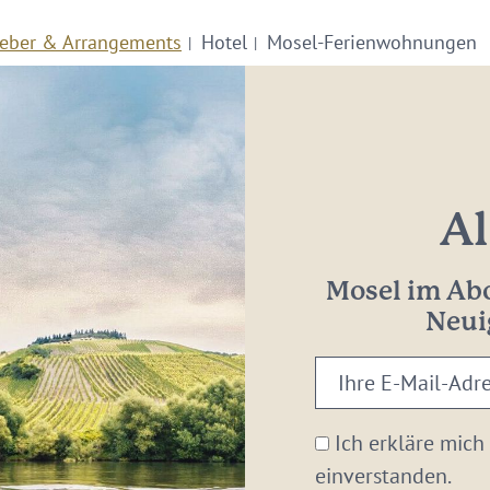
eber & Arrangements
Hotel
Mosel-Ferienwohnungen
Al
Mosel im Abo
Neui
Ihre
E-
Mail-
Ich erkläre mich
Adresse:
einverstanden.