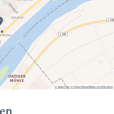
© MapTiler
© OpenStreetMap contributors
nen