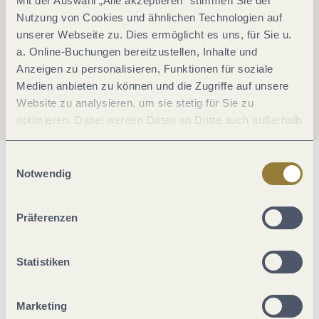
Mit der Auswahl „Alle akzeptieren“ stimmen Sie der
Nutzung von Cookies und ähnlichen Technologien auf
unserer Webseite zu. Dies ermöglicht es uns, für Sie u.
a. Online-Buchungen bereitzustellen, Inhalte und
Anzeigen zu personalisieren, Funktionen für soziale
Medien anbieten zu können und die Zugriffe auf unsere
Website zu analysieren, um sie stetig für Sie zu
optimieren. Dabei werden Daten an Dritte auch außerhalb
der Europäischen Union weitergegeben und dort
verarbeitet. Diese Einwilligung ist freiwillig und kann
Einwilligungsauswahl
Allgemeine Informationen
jederzeit widerrufen werden. Mit der Auswahl "Alle
Notwendig
ablehnen" kann es zu Beeinträchtigungen in der Nutzung
unserer Webseite kommen.
Präferenzen
Sonstiges
Statistiken
Weitere Infos
Marketing