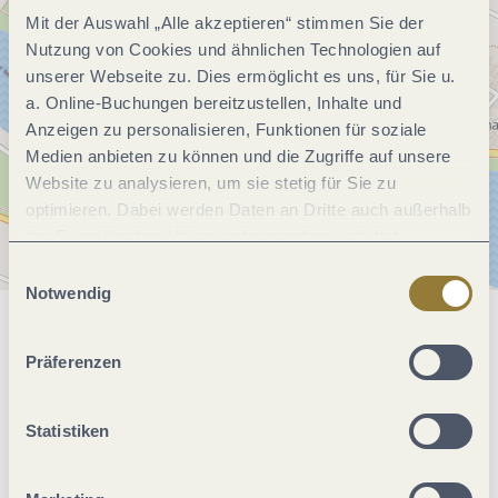
Mit der Auswahl „Alle akzeptieren“ stimmen Sie der
Nutzung von Cookies und ähnlichen Technologien auf
unserer Webseite zu. Dies ermöglicht es uns, für Sie u.
a. Online-Buchungen bereitzustellen, Inhalte und
Anzeigen zu personalisieren, Funktionen für soziale
Medien anbieten zu können und die Zugriffe auf unsere
Website zu analysieren, um sie stetig für Sie zu
optimieren. Dabei werden Daten an Dritte auch außerhalb
der Europäischen Union weitergegeben und dort
verarbeitet. Diese Einwilligung ist freiwillig und kann
Einwilligungsauswahl
jederzeit widerrufen werden. Mit der Auswahl "Alle
Notwendig
ablehnen" kann es zu Beeinträchtigungen in der Nutzung
Allgemeine Informationen
unserer Webseite kommen.
Präferenzen
Klassifikationen
Statistiken