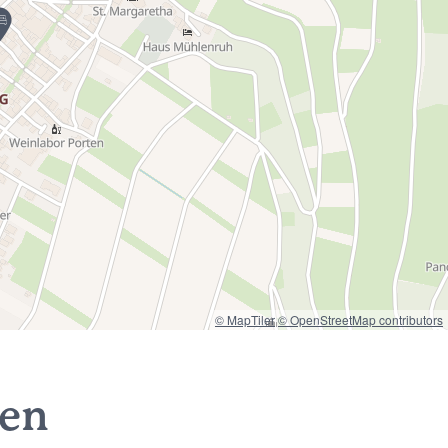
© MapTiler
© OpenStreetMap contributors
nen