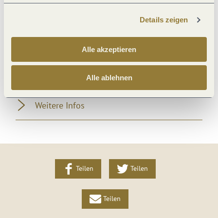
Eignung
Details zeigen
Lage
Alle akzeptieren
Ausstattung Zimmer/Appartement
Alle ablehnen
Weitere Infos
Teilen
Teilen
Teilen