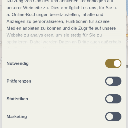
Nutzung von Cookies und ähnlichen Technologien auf
unserer Webseite zu. Dies ermöglicht es uns, für Sie u.
a. Online-Buchungen bereitzustellen, Inhalte und
Anzeigen zu personalisieren, Funktionen für soziale
Medien anbieten zu können und die Zugriffe auf unsere
Website zu analysieren, um sie stetig für Sie zu
optimieren. Dabei werden Daten an Dritte auch außerhalb
der Europäischen Union weitergegeben und dort
verarbeitet. Diese Einwilligung ist freiwillig und kann
Einwilligungsauswahl
jederzeit widerrufen werden. Mit der Auswahl "Alle
Notwendig
ablehnen" kann es zu Beeinträchtigungen in der Nutzung
unserer Webseite kommen.
Allgemeine Informationen
Präferenzen
Statistiken
Fremdsprachen
Marketing
Einrichtungen Betrieb