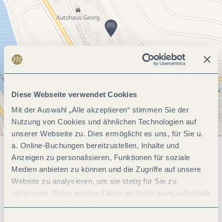
Diese Webseite verwendet Cookies
Mit der Auswahl „Alle akzeptieren“ stimmen Sie der
Nutzung von Cookies und ähnlichen Technologien auf
unserer Webseite zu. Dies ermöglicht es uns, für Sie u.
a. Online-Buchungen bereitzustellen, Inhalte und
Anzeigen zu personalisieren, Funktionen für soziale
Allgemeine Informationen
Medien anbieten zu können und die Zugriffe auf unsere
Website zu analysieren, um sie stetig für Sie zu
optimieren. Dabei werden Daten an Dritte auch außerhalb
Eignung
der Europäischen Union weitergegeben und dort
verarbeitet. Diese Einwilligung ist freiwillig und kann
Einwilligungsauswahl