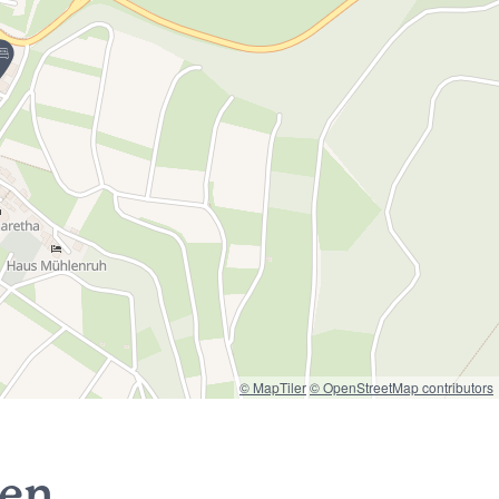
© MapTiler
© OpenStreetMap contributors
nen