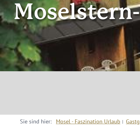
Moselstern
Sie sind hier:
Mosel - Faszination Urlaub
Gastg