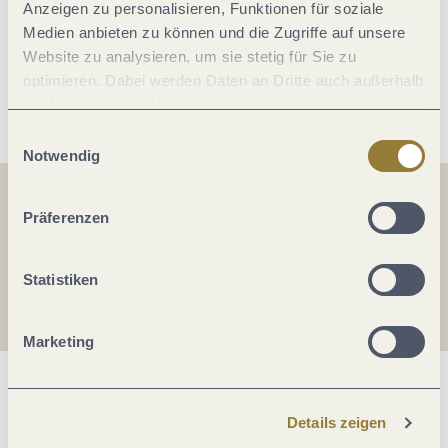
Anzeigen zu personalisieren, Funktionen für soziale
Betten & Zimmer
Medien anbieten zu können und die Zugriffe auf unsere
Website zu analysieren, um sie stetig für Sie zu
optimieren. Dabei werden Daten an Dritte auch außerhalb
Weitere Infos
der Europäischen Union weitergegeben und dort
verarbeitet. Diese Einwilligung ist freiwillig und kann
Einwilligungsauswahl
jederzeit widerrufen werden. Mit der Auswahl "Alle
Notwendig
ablehnen" kann es zu Beeinträchtigungen in der Nutzung
unserer Webseite kommen.
Teilen
Teilen
Präferenzen
Teilen
Statistiken
Marketing
Was möchtest du als nächstes tun?
Details zeigen