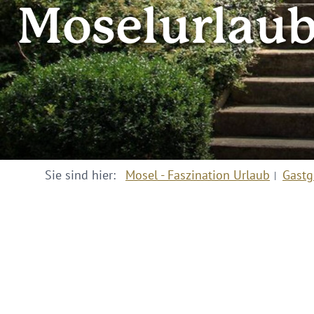
Moselurlaub
Sie sind hier:
Mosel - Faszination Urlaub
Gastg