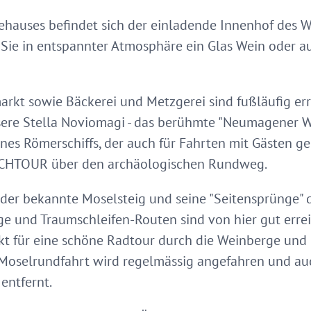
ehauses befindet sich der einladende Innenhof des W
 Sie in entspannter Atmosphäre ein Glas Wein oder 
rkt sowie Bäckerei und Metzgerei sind fußläufig erre
re Stella Noviomagi - das berühmte "Neumagener Wein
s Römerschiffs, der auch für Fahrten mit Gästen gen
SCHTOUR über den archäologischen Rundweg.
er bekannte Moselsteig und seine "Seitensprünge" di
e und Traumschleifen-Routen sind von hier gut errei
nkt für eine schöne Radtour durch die Weinberge und 
e Moselrundfahrt wird regelmässig angefahren und au
 entfernt.