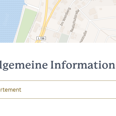
lgemeine Informatio
artement