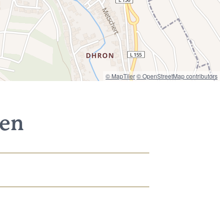
© MapTiler
© OpenStreetMap contributors
nen