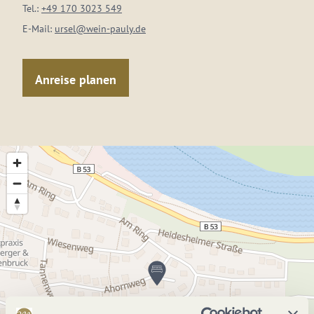
Tel.:
+49 170 3023 549
E-Mail:
ursel@wein-pauly.de
Anreise planen