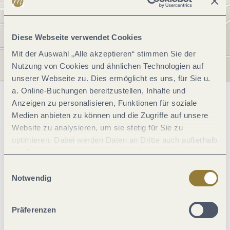
Diese Webseite verwendet Cookies
Mit der Auswahl „Alle akzeptieren“ stimmen Sie der
Nutzung von Cookies und ähnlichen Technologien auf
unserer Webseite zu. Dies ermöglicht es uns, für Sie u.
a. Online-Buchungen bereitzustellen, Inhalte und
Anzeigen zu personalisieren, Funktionen für soziale
Allgemeine Informationen
Medien anbieten zu können und die Zugriffe auf unsere
Website zu analysieren, um sie stetig für Sie zu
optimieren. Dabei werden Daten an Dritte auch außerhalb
Einrichtungen Betrieb
der Europäischen Union weitergegeben und dort
verarbeitet. Diese Einwilligung ist freiwillig und kann
Einwilligungsauswahl
jederzeit widerrufen werden. Mit der Auswahl "Alle
Ausstattung Zimmer/Appartement
Notwendig
ablehnen" kann es zu Beeinträchtigungen in der Nutzung
unserer Webseite kommen.
Betten & Zimmer
Präferenzen