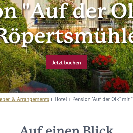
n "Auf der O
Röpertsmühl
Jetzt buchen
eber & Arrangements
Hotel
Pension "Auf der Olk" mit
Auf einen Blick