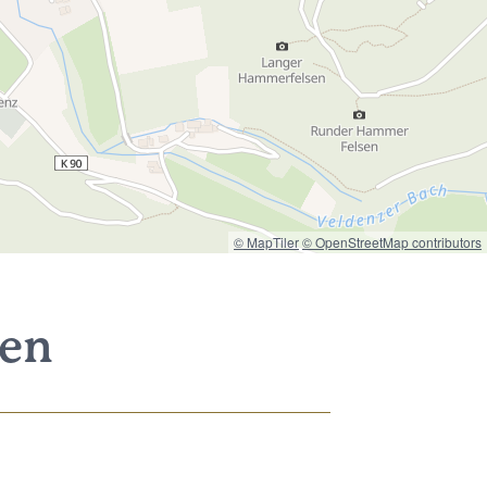
© MapTiler
© OpenStreetMap contributors
nen