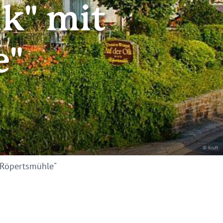
lk" mit
e"
© Kruft
 "Röpertsmühle"