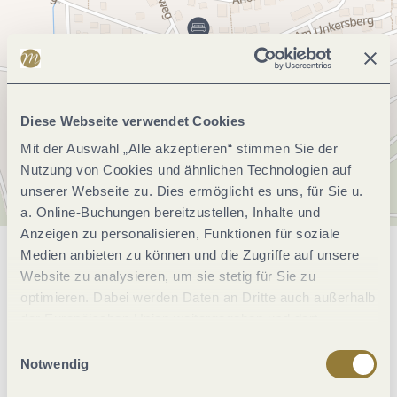
Diese Webseite verwendet Cookies
Mit der Auswahl „Alle akzeptieren“ stimmen Sie der
Nutzung von Cookies und ähnlichen Technologien auf
unserer Webseite zu. Dies ermöglicht es uns, für Sie u.
a. Online-Buchungen bereitzustellen, Inhalte und
Anzeigen zu personalisieren, Funktionen für soziale
Medien anbieten zu können und die Zugriffe auf unsere
Allgemeine Informationen
Website zu analysieren, um sie stetig für Sie zu
optimieren. Dabei werden Daten an Dritte auch außerhalb
der Europäischen Union weitergegeben und dort
Hygiene und Desinfektion
verarbeitet. Diese Einwilligung ist freiwillig und kann
Einwilligungsauswahl
jederzeit widerrufen werden. Mit der Auswahl "Alle
Notwendig
ablehnen" kann es zu Beeinträchtigungen in der Nutzung
Eignung