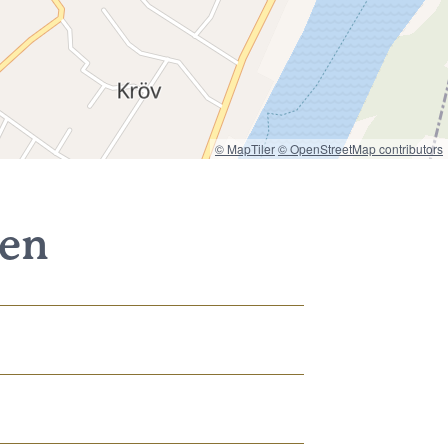
© MapTiler
© OpenStreetMap contributors
nen